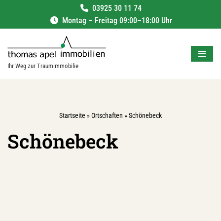
03925 30 11 74
Montag – Freitag 09:00–18:00 Uhr
Zum
Inhalt
springen
Ihr Weg zur Traumimmobilie
Startseite
»
Ortschaften
»
Schönebeck
Schönebeck