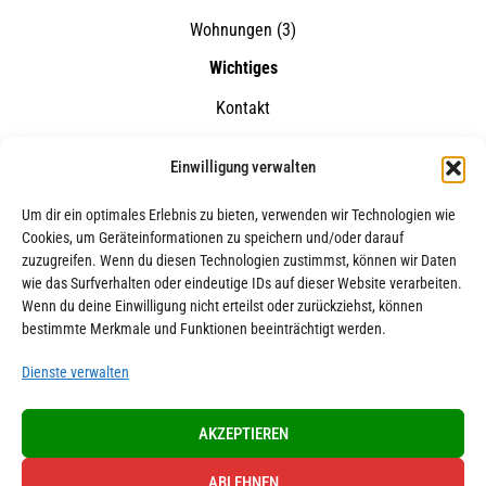
Wohnungen
(3)
Wichtiges
Kontakt
AGB
Einwilligung verwalten
Datenschutz
Um dir ein optimales Erlebnis zu bieten, verwenden wir Technologien wie
Impressum
Cookies, um Geräteinformationen zu speichern und/oder darauf
zuzugreifen. Wenn du diesen Technologien zustimmst, können wir Daten
Externe Quellen
wie das Surfverhalten oder eindeutige IDs auf dieser Website verarbeiten.
Wenn du deine Einwilligung nicht erteilst oder zurückziehst, können
bestimmte Merkmale und Funktionen beeinträchtigt werden.
Kontakt
Dienste verwalten
Gaensefurther Straße 1
39418 Staßfurt
AKZEPTIEREN
03925 / 301174
ABLEHNEN