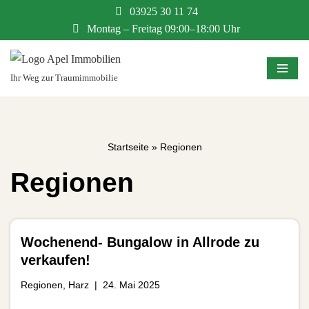
03925 30 11 74
Montag – Freitag 09:00–18:00 Uhr
Zum
Inhalt
springen
Ihr Weg zur Traumimmobilie
Startseite
»
Regionen
Regionen
Wochenend- Bungalow in Allrode zu
verkaufen!
Regionen
,
Harz
24. Mai 2025