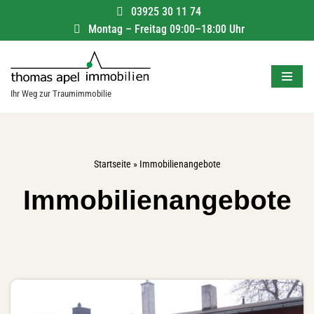
03925 30 11 74
Montag – Freitag 09:00–18:00 Uhr
Zum
Inhalt
springen
Ihr Weg zur Traumimmobilie
Startseite
»
Immobilienangebote
Immobilienangebote