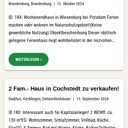
Brandenburg
,
Brandenburg
12. Oktober 2024
ID: 184: Wochenendhaus in Wiesenburg bei Potsdam Ferien
machen oder wohnen im Naturschutzgebiet!(Keine
gewerbliche Nutzung) Objektbeschreibung Dieser idyllisch
gelegene Ferienhaus liegt wohlbehütet in der reizvollen…
WEITERLESEN »
2 Fam.- Haus in Cochstedt zu verkaufen!
Staßfurt
,
Hecklingen
,
Einfamilienhäuser
15. September 2024
ID 180: Interessant auch für Kapitalanleger! 2 WEWfl. ca.
130 m²EG: Wohnzimmer, Schlafzimmer, Vollbad, Küche,
FlurOG: 4 Zimmer, Bad mit Wanne, Küche, BalkonTeilkeller