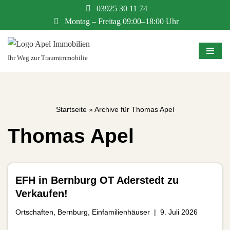
03925 30 11 74
Montag – Freitag 09:00–18:00 Uhr
Zum
Inhalt
springen
Ihr Weg zur Traumimmobilie
Startseite
»
Archive für Thomas Apel
Thomas Apel
EFH in Bernburg OT Aderstedt zu
Verkaufen!
Ortschaften
,
Bernburg
,
Einfamilienhäuser
9. Juli 2026