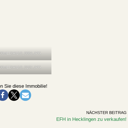
00MEDIA\DJI_0084.JPG
00MEDIA\DJI_0107.JPG
n Sie diese Immobilie!
NÄCHSTER BEITRAG
EFH in Hecklingen zu verkaufen!