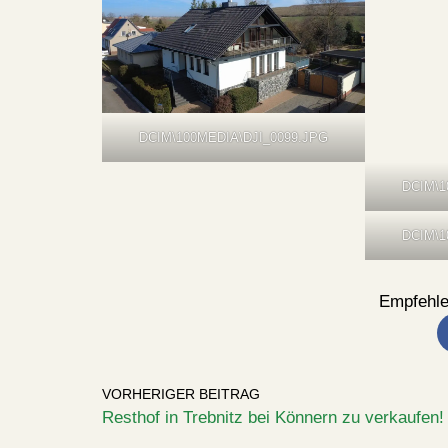
DCIM\100MEDIA\DJI_0099.JPG
DCIM\1
DCIM\1
Empfehle
VORHERIGER BEITRAG
Resthof in Trebnitz bei Könnern zu verkaufen!