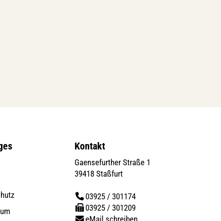
ges
Kontakt
Gaensefurther Straße 1
39418 Staßfurt
hutz
03925 / 301174
03925 / 301209
sum
eMail schreiben