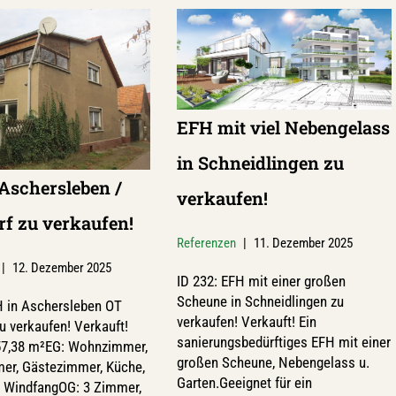
EFH mit viel Nebengelass
in Schneidlingen zu
Aschersleben /
verkaufen!
f zu verkaufen!
Referenzen
11. Dezember 2025
12. Dezember 2025
ID 232: EFH mit einer großen
Scheune in Schneidlingen zu
H in Aschersleben OT
verkaufen! Verkauft! Ein
u verkaufen! Verkauft!
sanierungsbedürftiges EFH mit einer
157,38 m²EG: Wohnzimmer,
großen Scheune, Nebengelass u.
er, Gästezimmer, Küche,
Garten.Geeignet für ein
u. WindfangOG: 3 Zimmer,